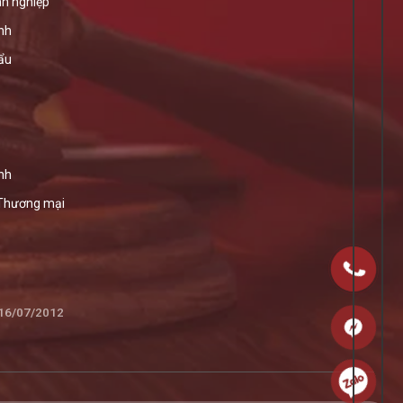
h nghiệp
ính
ẩu
nh
 Thương mại
 16/07/2012