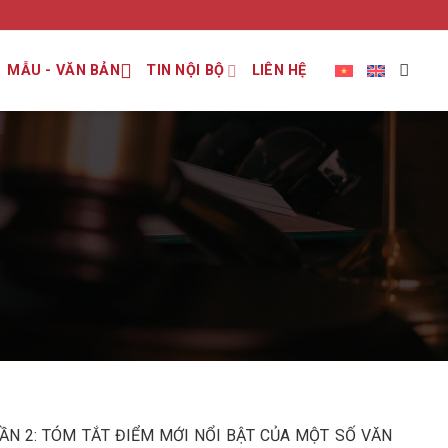
MẪU - VĂN BẢN
TIN NỘI BỘ
LIÊN HỆ
ẦN 2: TÓM TẮT ĐIỂM MỚI NỔI BẬT CỦA MỘT SỐ VĂN