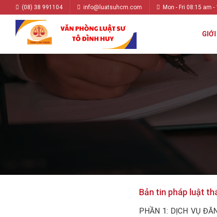
(08) 38 991104
info@luatsuhcm.com
Mon - Fri 08:15 am -
GIỚI
Bản tin pháp luật t
PHẦN 1: DỊCH VỤ ĐĂ