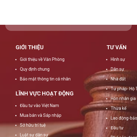
GIỚI THIỆU
TƯ VẤN
Giới thiệu về Văn Phòng
Hình sự
Quy định chung
Dân sự
Bảo mật thông tin cá nhân
Nhà đất
Tư pháp- Hộ 
LĨNH VỰC HOẠT ĐỘNG
Hôn nhân gia 
Đầu tư vào Việt Nam
Thừa kế
Mua bán và Sáp nhập
Lao động-bảo
Sở hữu trí tuệ
Đầu tư
Luật sư dân sự