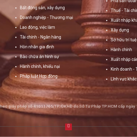
Phá sản-doan
Bất động sản, xây dựng
Thuế - Tài ch
Doanh nghiệp - Thương mại
Xuất nhập kh
Lao động, việc làm
Xây dựng
Tài chính - Ngân hàng
Sở hữu trí tuệ
Hôn nhân gia đình
Hành chính
Bào chữa án hình sự
Xuất nhập cả
Hành chính, khiếu nại
Kinh doanh -
Pháp luật Hợp đồng
Lĩnh vực khác
theo giấy phép số 41011765/TP/ĐKHĐ do Sở Tư Pháp TP.HCM cấp ngày