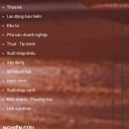
Thừa kế
Lao động-bảo hiểm
Đầu tư
Phá sản-doanh nghiệp
Thuế - Tài chính
Xuất nhập khẩu
Xây dựng
Sở hữu trí tuệ
Hành chính
Xuất nhập cảnh
Kinh doanh - Thương mại
Lĩnh vực khác
NGHIÊN CỨU