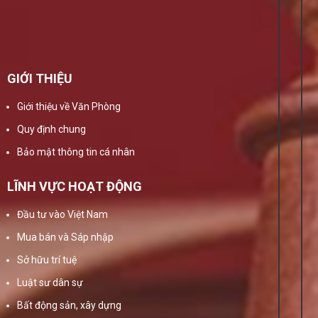
GIỚI THIỆU
Giới thiệu về Văn Phòng
Quy định chung
Bảo mật thông tin cá nhân
LĨNH VỰC HOẠT ĐỘNG
Đầu tư vào Việt Nam
Mua bán và Sáp nhập
Sở hữu trí tuệ
Luật sư dân sự
Bất động sản, xây dựng