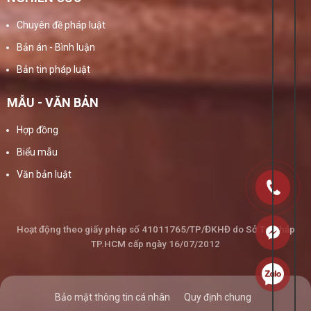
Chuyên đề pháp luật
Bản án - Bình luận
Bản tin pháp luật
MẪU - VĂN BẢN
Hợp đồng
Biểu mẫu
Văn bản luật
Hoạt động theo giấy phép số 41011765/TP/ĐKHĐ do Sở Tư Pháp
TP.HCM cấp ngày 16/07/2012
Bảo mật thông tin cá nhân
Quy định chung