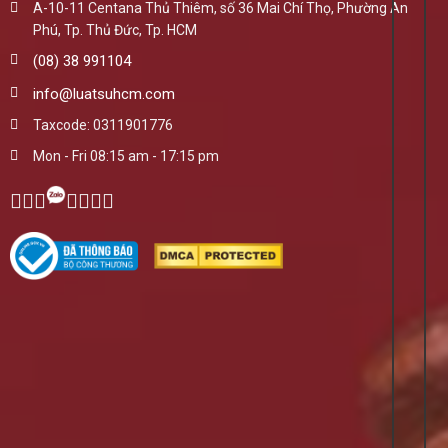
A-10-11 Centana Thủ Thiêm, số 36 Mai Chí Thọ, Phường An
Phú, Tp. Thủ Đức, Tp. HCM
(08) 38 991104
info@luatsuhcm.com
Taxcode: 0311901776
Mon - Fri 08:15 am - 17:15 pm