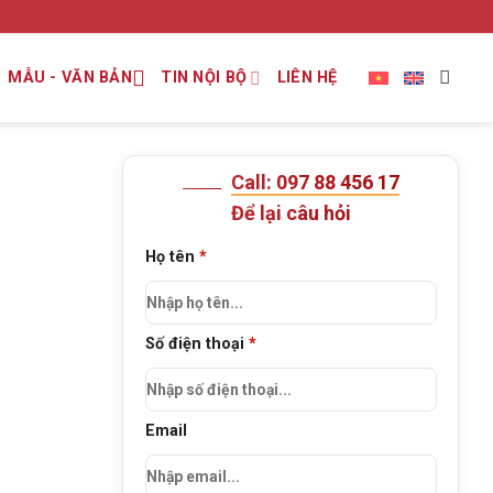
MẪU - VĂN BẢN
TIN NỘI BỘ
LIÊN HỆ
Call: 097 88 456 17
Để lại câu hỏi
Họ tên
*
Số điện thoại
*
Email