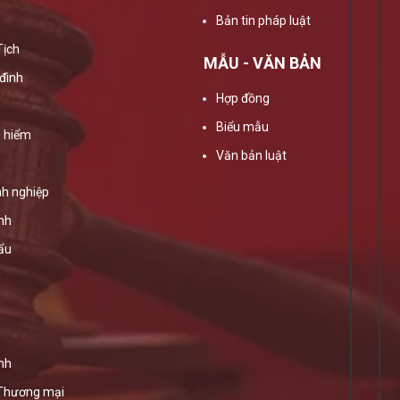
Bản tin pháp luật
Tịch
MẪU - VĂN BẢN
đình
Hợp đồng
Biểu mẫu
 hiểm
Văn bản luật
h nghiệp
ính
ẩu
nh
 Thương mại