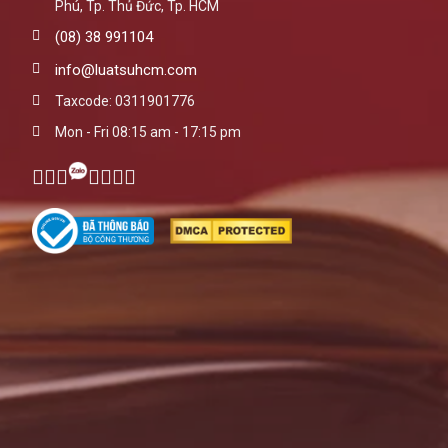
Phú, Tp. Thủ Đức, Tp. HCM
(08) 38 991104
info@luatsuhcm.com
Taxcode: 0311901776
Mon - Fri 08:15 am - 17:15 pm