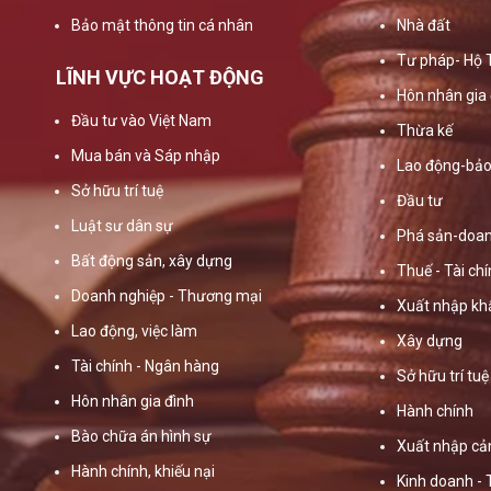
Bảo mật thông tin cá nhân
Nhà đất
Tư pháp- Hộ 
LĨNH VỰC HOẠT ĐỘNG
Hôn nhân gia 
Đầu tư vào Việt Nam
Thừa kế
Mua bán và Sáp nhập
Lao động-bảo
Sở hữu trí tuệ
Đầu tư
Luật sư dân sự
Phá sản-doan
Bất động sản, xây dựng
Thuế - Tài ch
Doanh nghiệp - Thương mại
Xuất nhập kh
Lao động, việc làm
Xây dựng
Tài chính - Ngân hàng
Sở hữu trí tuệ
Hôn nhân gia đình
Hành chính
Bào chữa án hình sự
Xuất nhập cả
Hành chính, khiếu nại
Kinh doanh -