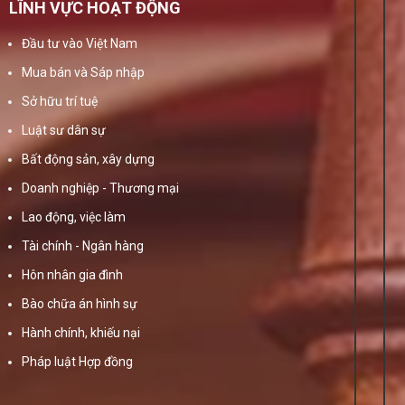
LĨNH VỰC HOẠT ĐỘNG
Đầu tư vào Việt Nam
Mua bán và Sáp nhập
Sở hữu trí tuệ
Luật sư dân sự
Bất động sản, xây dựng
Doanh nghiệp - Thương mại
Lao động, việc làm
Tài chính - Ngân hàng
Hôn nhân gia đình
Bào chữa án hình sự
Hành chính, khiếu nại
Pháp luật Hợp đồng