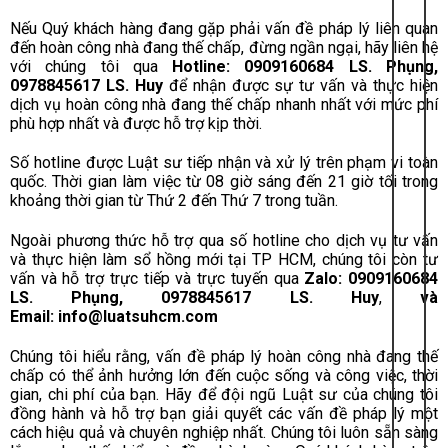
Nếu Quý khách hàng đang gặp phải vấn đề pháp lý liên quan
đến hoàn công nhà đang thế chấp, đừng ngần ngại, hãy liên hệ
với chúng tôi qua
Hotline: 0909160684 LS. Phụng,
0978845617 LS. Huy
để nhận được sự tư vấn và thực hiện
dịch vụ hoàn công nhà đang thế chấp nhanh nhất với mức phí
phù hợp nhất và được hỗ trợ kịp thời.
Số hotline được Luật sư tiếp nhận và xử lý trên phạm vi toàn
quốc.
Thời gian làm việc từ 08 giờ sáng đến 21 giờ tối trong
khoảng thời gian từ Thứ 2 đến Thứ 7 trong tuần.
Ngoài phương thức hỗ trợ qua số hotline cho dịch vụ tư vấn
và thực hiện làm sổ hồng mới tại TP HCM, chúng tôi còn tư
vấn và hỗ trợ trực tiếp và trực tuyến qua
Zalo: 0909160684
LS. Phụng, 0978845617 LS. Huy
,
và
Email:
info@luatsuhcm.com
Chúng tôi hiểu rằng, vấn đề pháp lý hoàn công nhà đang thế
chấp có thể ảnh hưởng lớn đến cuộc sống và công việc, thời
gian, chi phí của bạn. Hãy để đội ngũ Luật sư của chúng tôi
đồng hành và hỗ trợ bạn giải quyết các vấn đề pháp lý một
cách hiệu quả và chuyên nghiệp nhất. Chúng tôi luôn sẵn sàng