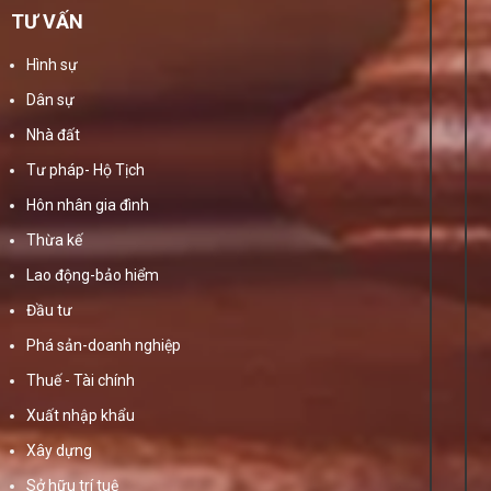
TƯ VẤN
Hình sự
Dân sự
Nhà đất
Tư pháp- Hộ Tịch
Hôn nhân gia đình
Thừa kế
Lao động-bảo hiểm
Đầu tư
Phá sản-doanh nghiệp
Thuế - Tài chính
Xuất nhập khẩu
Xây dựng
Sở hữu trí tuệ