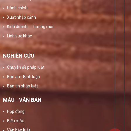
Hành chính
Xuất nhập cảnh
Kinh doanh - Thương mại
Lĩnh vực khác
NGHIÊN CỨU
Chuyên đề pháp luật
Bản án - Bình luận
Bản tin pháp luật
MẪU - VĂN BẢN
Hợp đồng
Biểu mẫu
Văn bản luật