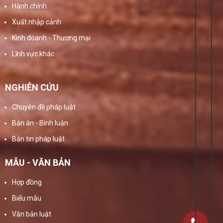
Hành chính
Xuất nhập cảnh
Kinh doanh - Thương mại
Lĩnh vực khác
NGHIÊN CỨU
Chuyên đề pháp luật
Bản án - Bình luận
Bản tin pháp luật
MẪU - VĂN BẢN
Hợp đồng
Biểu mẫu
Văn bản luật