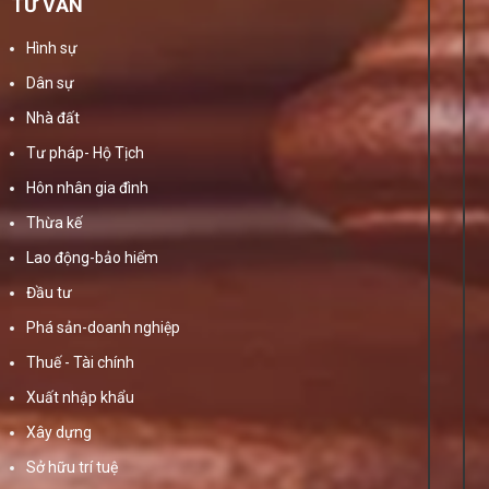
TƯ VẤN
Hình sự
Dân sự
Nhà đất
Tư pháp- Hộ Tịch
Hôn nhân gia đình
Thừa kế
Lao động-bảo hiểm
Đầu tư
Phá sản-doanh nghiệp
Thuế - Tài chính
Xuất nhập khẩu
Xây dựng
Sở hữu trí tuệ