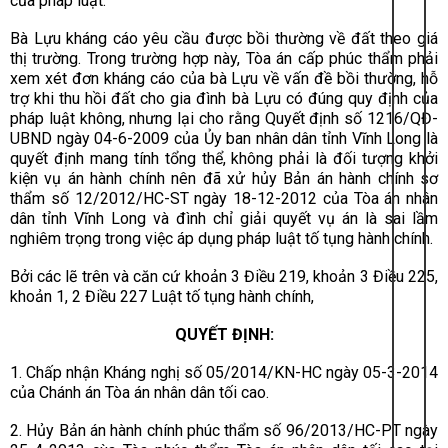
của pháp luật.
Bà Lựu kháng cáo yêu cầu được bồi thường về đất theo giá
thị trường. Trong trường hợp này, Tòa án cấp phúc thẩm phải
xem xét đơn kháng cáo của bà Lựu về vấn đề bồi thường, hỗ
trợ khi thu hồi đất cho gia đình bà Lựu có đúng quy định của
pháp luật không, nhưng lại cho rằng Quyết định số 1216/QĐ-
UBND ngày 04-6-2009 của Ủy ban nhân dân tỉnh Vĩnh Long là
quyết định mang tính tổng thể, không phải là đối tượng khởi
kiện vụ án hành chính nên đã xử hủy Bản án hành chính sơ
thẩm số 12/2012/HC-ST ngày 18-12-2012 của Tòa án nhân
dân tỉnh Vĩnh Long và đình chỉ giải quyết vụ án là sai lầm
nghiêm trọng trong việc áp dụng pháp luật tố tụng hành chính.
Bởi các lẽ trên và căn cứ
khoản 3 Điều 219, khoản 3 Điều 225,
khoản 1, 2 Điều 227 Luật tố tụng hành chính
,
QUYẾT ĐỊNH:
1. Chấp nhận Kháng nghị số 05/2014/KN-HC ngày 05-3-2014
của Chánh án Tòa án nhân dân tối cao.
2. Hủy Bản án hành chính phúc thẩm số 96/2013/HC-PT ngày