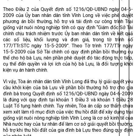
Theo Điều 2 của Quyết định số 1216/QĐ-UBND ngày 04-6-
2009 của Ủy ban nhân dân tỉnh Vĩnh Long về việc phê duyệt
phương án bồi thường, hỗ trợ và tái định cư công trình Trại
giống vật nuôi nông nghiệp tỉnh có quy định “Giám đốc Sở Tài
chính chịu trách nhiệm trước Ủy ban nhân dân tỉnh về kết quả
các số liệu, khối lượng và đơn giá, trong tờ trình số
177/TTr.STC ngày 15-5-2009”. Theo Tờ trình 177/TTr ngày
15-5-2009 của Sở Tài chính có quy định phần bồi thường cụ
thể cho hộ bà Lựu, nên phần phê duyệt đó tác động trực tiếp,
cụ thể đến quyền và lợi ích của hộ bà Lựu, là đối tượng khởi
kiện vụ án hành chính.
Vì vậy, Tòa án nhân dân tỉnh Vĩnh Long đã thụ lý giải quyết yêu
cầu khởi kiện của bà Lựu về phần bồi thường hỗ trợ cho gia
đình bà trong Quyết định số 1216/QĐ-UBND ngày 04-6-2009
là đúng với quy định tại
khoản 1 Điều 3 và khoản 1 Điều 28
Luật Tố tụng hành chính
. Tuy nhiên, Tòa án cấp sơ thẩm chưa
xem xét làm rõ mục đích của việc thu hồi đất để xây dựng trại
giống vật nuôi nông nghiệp tỉnh Vĩnh Long là cơ sở kinh tế của
Nhà nước hay của tư nhân để làm cơ sở giải quyết bồi thường,
hỗ trợ khi thu hồi đất của gia đình bà Lựu theo đúng quy định