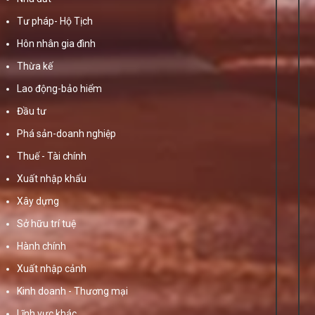
Tư pháp- Hộ Tịch
Hôn nhân gia đình
Thừa kế
Lao động-bảo hiểm
Đầu tư
Phá sản-doanh nghiệp
Thuế - Tài chính
Xuất nhập khẩu
Xây dựng
Sở hữu trí tuệ
Hành chính
Xuất nhập cảnh
Kinh doanh - Thương mại
Lĩnh vực khác