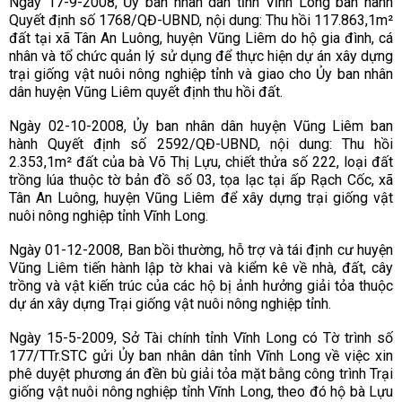
Ngày 17-9-2008, Ủy ban nhân dân tỉnh Vĩnh Long ban hành
Quyết định số 1768/QĐ-UBND, nội dung: Thu hồi 117.863,
1
m²
đất tại xã Tân An Luông, huyện Vũng Liêm do hộ gia đình, cá
nhân và tổ chức quản lý sử dụng để thực hiện dự án xây dựng
trại giống vật nuôi nông nghiệp tỉnh và giao cho Ủy ban nhân
dân huyện Vũng Liêm quyết định thu hồi đất.
Ngày 02-10-2008, Ủy ban nhân dân huyện Vũng Liêm ban
hành Quyết định số 2592/QĐ-UBND, nội dung: Thu hồi
2.353,1m² đất của bà Võ Thị Lựu, chiết thửa số 222, loại đất
trồng lúa thuộc tờ bản đồ số 03, tọa lạc tại ấp Rạch Cốc, xã
Tân An Luông, huyện Vũng Liêm để xây dựng trại giống vật
nuôi nông nghiệp tỉnh Vĩnh Long.
Ngày 01-12-2008, Ban bồi thường, hỗ trợ và tái định cư huyện
Vũng Liêm tiến hành lập tờ khai và kiểm kê về nhà, đất, cây
trồng và vật kiến trúc của các hộ bị ảnh hưởng giải tỏa thuộc
dự án xây dựng Trại giống vật nuôi nông nghiệp tỉnh.
Ngày 15-5-2009, Sở Tài chính tỉnh Vĩnh Long có Tờ trình số
177/TTr.STC gửi Ủy ban nhân dân tỉnh Vĩnh Long về việc xin
phê duyệt phương án đền bù giải tỏa mặt bằng công trình Trại
giống vật nuôi nông nghiệp tỉnh Vĩnh Long, theo đó hộ bà Lựu