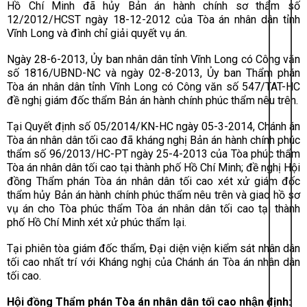
Hồ Chí Minh đã hủy Bản án hành chính sơ thẩm số
12/2012/HCST ngày 18-12-2012 của Tòa án nhân dân tỉnh
Vĩnh Long và đình chỉ giải quyết vụ án.
Ngày 28-6-2013, Ủy ban nhân dân tỉnh Vĩnh Long có Công văn
số 1816/UBND-NC và ngày 02-8-2013, Ủy ban Thẩm phán
Tòa án nhân dân tỉnh Vĩnh Long có Công văn số 547/TAT-HC
đề nghị giám đốc thẩm Bản án hành chính phúc thẩm nêu trên.
Tại Quyết định số 05/2014/KN-HC ngày 05-3-2014, Chánh án
Tòa án nhân dân tối cao đã kháng nghị Bản án hành chính phúc
thẩm số 96/2013/HC-PT ngày 25-4-2013 của Tòa phúc thẩm
Tòa án nhân dân tối cao tại thành phố Hồ Chí Minh; đề nghị Hội
đồng Thẩm phán Tòa án nhân dân tối cao xét xử giám đ
ố
c
thẩm hủy Bản án hành chính phúc thẩm nêu trên và giao hồ sơ
vụ án cho Tòa phúc thẩm Tòa án nhân dân tối cao tại thành
phố Hồ Chí Minh xét xử phúc thẩm lại.
Tại phiên tòa giám đốc thẩm, Đại diện viện kiểm sát nhân dân
tối cao nhất trí với Kháng nghị của Chánh án Tòa án nhân dân
tối cao.
Hội đồng Thẩm phán Tòa án nhân dân tối cao nhận định: