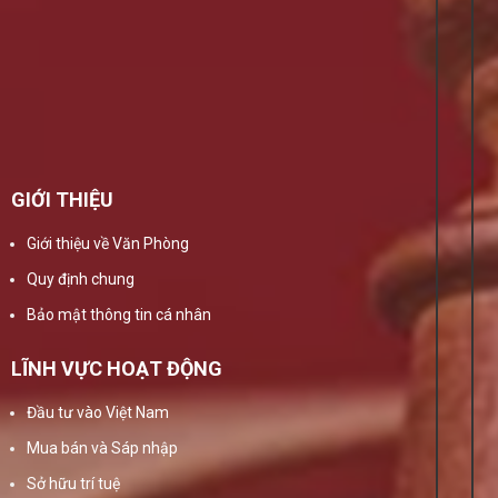
GIỚI THIỆU
Giới thiệu về Văn Phòng
Quy định chung
Bảo mật thông tin cá nhân
LĨNH VỰC HOẠT ĐỘNG
Đầu tư vào Việt Nam
Mua bán và Sáp nhập
Sở hữu trí tuệ