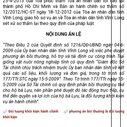
25-4-2013 cùa Tòa phúc thẩm Tòa án nhân dân tối cao tại
thành phố Hồ Chí Minh và Bản án hành chính sơ thẩm số
12/2012/HC-ST ngày 18-12-2012 của Tòa án nhân dân tỉnh
Vĩnh Long; giao hồ sơ vụ án về Tòa án nhân dân tỉnh Vĩnh Long
xét xử sơ thẩm lại theo quy định của pháp luật.
NỘI DUNG ÁN LỆ
“Theo Điều 2 của Quyết định số 1216/QĐ-UBND ngày 04-6-
2009 của Ủy ban nhân dân tỉnh Vĩnh Long về việc phê duyệt
phương án bồi thường, hỗ trợ và tái định cư công trình Trại
giống vật nuôi nông nghiệp tỉnh có quy định “Giám đốc Sở
Tài chính chịu trách nhiệm trước Ủy ban nhân dân tỉnh về kết
quả các số liệu, khối lượng và đơn giá, trong tờ trình số
177/TTr.STC ngày 15-5-2009”. Theo Tờ trình 177/TTr ngày 15-
5-2009 của Sở Tài chính có quy định phần bồi thường cụ thể
cho hộ bà Lựu, nên phần phê duyệt đó tác động trực tiếp, cụ
thể đến quyền và lợi ích của hộ bà Lựu, là đối tượng khởi kiện
vụ án hành chính”.
Đối tượng khởi kiện hành chính
phương án bồi thường là đối tượng
khởi kiện