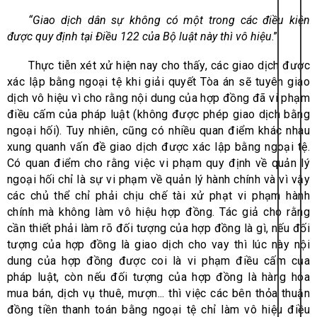
“Giao dịch dân sự không có một trong các điều kiện
được quy định tại Điều 122 của Bộ luật này thì vô hiệu
.”
Thực tiễn xét xử hiện nay cho thấy, các giao dịch được
xác lập bằng ngoại tệ khi giải quyết Tòa án sẽ tuyên giao
dịch vô hiệu vì cho rằng nội dung của hợp đồng đã vi phạm
điều cấm của pháp luật (không được phép giao dịch bằng
ngoại hối). Tuy nhiên, cũng có nhiều quan điểm khác nhau
xung quanh vấn đề giao dịch được xác lập bằng ngoại tệ.
Có quan điểm cho rằng việc vi phạm quy định về quản lý
ngoại hối chỉ là sự vi phạm về quản lý hành chính và vì vậy
các chủ thể chỉ phải chịu chế tài xử phạt vi phạm hành
chính mà không làm vô hiệu hợp đồng. Tác giả cho rằng
cần thiết phải làm rõ đối tượng của hợp đồng là gì, nếu đối
tượng của hợp đồng là giao dịch cho vay thì lúc này nội
dung của hợp đồng được coi là vi phạm điều cấm của
pháp luật, còn nếu đối tượng của hợp đồng là hàng hóa
mua bán, dịch vụ thuê, mượn... thì việc các bên thỏa thuận
đồng tiền thanh toán bằng ngoại tệ chỉ làm vô hiệu điều