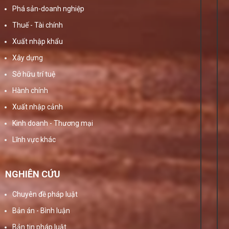
Phá sản-doanh nghiệp
Thuế - Tài chính
Xuất nhập khẩu
Xây dựng
Sở hữu trí tuệ
Hành chính
Xuất nhập cảnh
Kinh doanh - Thương mại
Lĩnh vực khác
NGHIÊN CỨU
Chuyên đề pháp luật
Bản án - Bình luận
Bản tin pháp luật