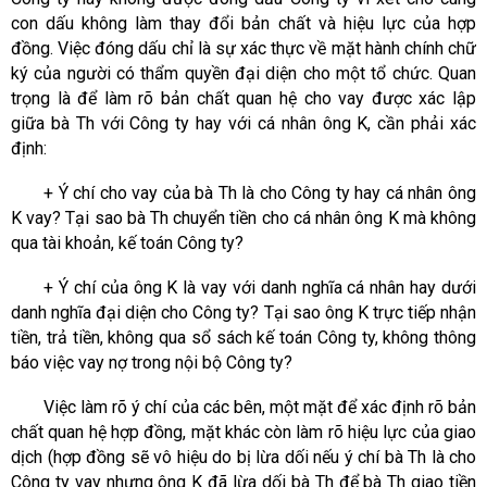
con dấu không làm thay đổi bản chất và hiệu lực của hợp
đồng. Việc đóng dấu chỉ là sự xác thực về mặt hành chính chữ
ký của người có thẩm quyền đại diện cho một tổ chức. Quan
trọng là để làm rõ bản chất quan hệ cho vay được xác lập
giữa bà Th với Công ty hay với cá nhân ông K, cần phải xác
định:
+ Ý chí cho vay của bà Th là cho Công ty hay cá nhân ông
K vay? Tại sao bà Th chuyển tiền cho cá nhân ông K mà không
qua tài khoản, kế toán Công ty?
+ Ý chí của ông K là vay với danh nghĩa cá nhân hay dưới
danh nghĩa đại diện cho Công ty? Tại sao ông K trực tiếp nhận
tiền, trả tiền, không qua sổ sách kế toán Công ty, không thông
báo việc vay nợ trong nội bộ Công ty?
Việc làm rõ ý chí của các bên, một mặt để xác định rõ bản
chất quan hệ hợp đồng, mặt khác còn làm rõ hiệu lực của giao
dịch (hợp đồng sẽ vô hiệu do bị lừa dối nếu ý chí bà Th là cho
Công ty vay nhưng ông K đã lừa dối bà Th để bà Th giao tiền