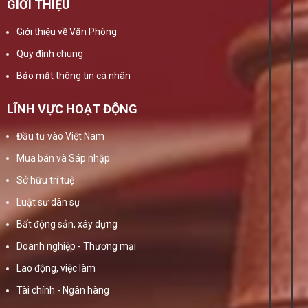
GIỚI THIỆU
Giới thiệu về Văn Phòng
Quy định chung
Bảo mật thông tin cá nhân
LĨNH VỰC HOẠT ĐỘNG
Đầu tư vào Việt Nam
Mua bán và Sáp nhập
Sở hữu trí tuệ
Luật sư dân sự
Bất động sản, xây dựng
Doanh nghiệp - Thương mại
Lao động, việc làm
Tài chính - Ngân hàng