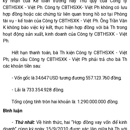
ký nhận của Kế toán trưởng hay Thủ quỹ của Công ty
CBTHSXK - Việt Ph. Công ty CBTHSXK- Việt Ph không có lưu
hợp đồng hoặc các chứng từ liên quan trong hồ sơ tại Phòng
tài vụ - kế toán của Công ty CBTHSXK - Việt Ph. Ông Trần Văn
K không báo việc ký kết, thực hiện hợp đồng với bà Th trong
hoạt động sản xuất, kinh doanh của Công ty CBTHSXK - Việt
Ph.
Hết hạn thanh toán, bà Th kiện Công ty CBTHSXK - Việt
Ph; yêu cầu Công ty CBTHSXK - Việt Ph phải trả cho bà Th
các khoản tiền sau:
- Vốn gốc là 34.647 USD tương đương 557.123.760 đồng;
- Lãi là 733.354.928 đồng.
Tổng cộng tính tròn hai khoản là: 1.290.000.000 đồng.
Bình luận
-
Thứ nhất:
Về hình thức, hai “Hợp đồng vay vốn để kinh
doanh” cùng ký ngày 15/9/2010 được xác lập giữa bà Th với