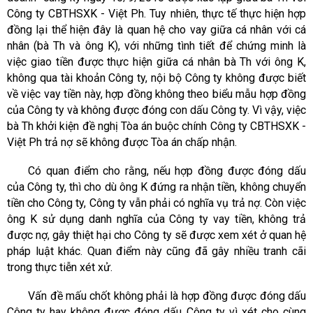
Công ty CBTHSXK - Việt Ph. Tuy nhiên, thực tế thực hiện hợp
đồng lại thể hiện đây là quan hệ cho vay giữa cá nhân với cá
nhân (bà Th và ông K), với những tình tiết để chứng minh là
việc giao tiền được thực hiện giữa cá nhân bà Th với ông K,
không qua tài khoản Công ty, nội bộ Công ty không được biết
về việc vay tiền này, hợp đồng không theo biểu mẫu hợp đồng
của Công ty và không được đóng con dấu Công ty. Vì vậy, việc
bà Th khởi kiện đề nghị Tòa án buộc chính Công ty CBTHSXK -
Việt Ph trả nợ sẽ không được Tòa án chấp nhận.
Có quan điểm cho rằng, nếu hợp đồng được đóng dấu
của Công ty, thì cho dù ông K đứng ra nhận tiền, không chuyển
tiền cho Công ty, Công ty vẫn phải có nghĩa vụ trả nợ. Còn việc
ông K sử dụng danh nghĩa của Công ty vay tiền, không trả
được nợ, gây thiệt hại cho Công ty sẽ được xem xét ở quan hệ
pháp luật khác. Quan điểm này cũng đã gây nhiều tranh cãi
trong thực tiễn xét xử.
Vấn đề mấu chốt không phải là hợp đồng được đóng dấu
Công ty hay không được đóng dấu Công ty vì xét cho cùng