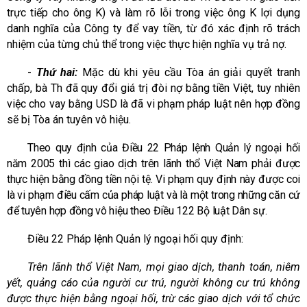
trực tiếp cho ông K) và làm rõ lỗi trong việc ông K lợi dụng
danh nghĩa của Công ty để vay tiền, từ đó xác định rõ trách
nhiệm của từng chủ thể trong việc thực hiện nghĩa vụ trả nợ.
-
Thứ hai:
Mặc dù khi yêu cầu Tòa án giải quyết tranh
chấp, bà Th đã quy đổi giá trị đòi nợ bằng tiền Việt, tuy nhiên
việc cho vay bằng USD là đã vi phạm pháp luật nên hợp đồng
sẽ bị Tòa án tuyên vô hiệu.
Theo quy định của Điều 22 Pháp lệnh Quản lý ngoại hối
năm 2005 thì các giao dịch trên lãnh thổ Việt Nam phải được
thực hiện bằng đồng tiền nội tệ. Vi phạm quy định này được coi
là vi phạm điều cấm của pháp luật và là một trong những căn cứ
để tuyên hợp đồng vô hiệu theo Điều 122 Bộ luật Dân sự.
Điều 22 Pháp lệnh Quản lý ngoại hối quy định:
Trên lãnh thổ Việt Nam, mọi giao dịch, thanh toán, niêm
yết, quảng cáo của người cư trú, người không cư trú không
được thực hiện bằng ngoại hối, trừ các giao dịch với tổ chức