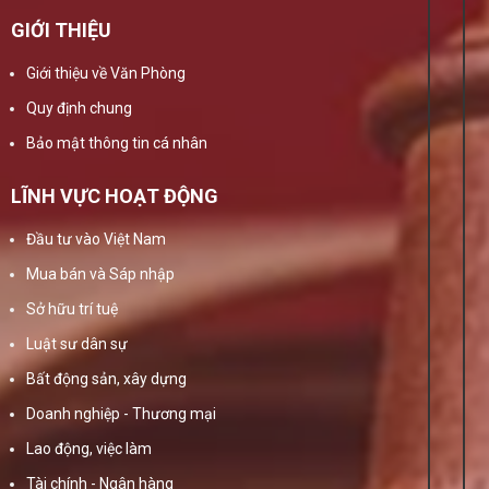
GIỚI THIỆU
Giới thiệu về Văn Phòng
Quy định chung
Bảo mật thông tin cá nhân
LĨNH VỰC HOẠT ĐỘNG
Đầu tư vào Việt Nam
Mua bán và Sáp nhập
Sở hữu trí tuệ
Luật sư dân sự
Bất động sản, xây dựng
Doanh nghiệp - Thương mại
Lao động, việc làm
Tài chính - Ngân hàng