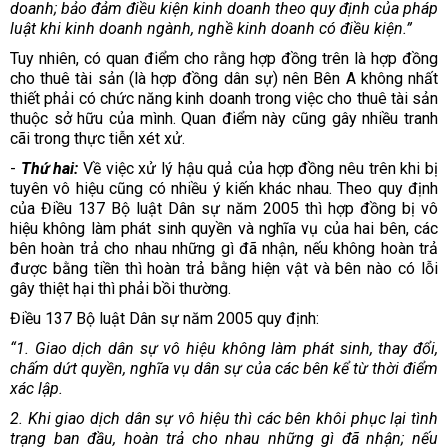
doanh; bảo đảm điều kiện kinh doanh theo quy định của pháp
luật khi kinh doanh ngành, nghề kinh doanh có điều kiện.”
Tuy nhiên, có quan điểm cho rằng hợp đồng trên là hợp đồng
cho thuê tài sản (là hợp đồng dân sự) nên Bên A không nhất
thiết phải có chức năng kinh doanh trong việc cho thuê tài sản
thuộc sở hữu của mình. Quan điểm này cũng gây nhiều tranh
cãi trong thực tiễn xét xử.
-
Thứ hai:
Về việc xử lý hậu quả của hợp đồng nêu trên khi bị
tuyên vô hiệu cũng có nhiều ý kiến khác nhau. Theo quy định
của Điều 137 Bộ luật Dân sự năm 2005 thì hợp đồng bị vô
hiệu không làm phát sinh quyền và nghĩa vụ của hai bên, các
bên hoàn trả cho nhau những gì đã nhận, nếu không hoàn trả
được bằng tiền thì hoàn trả bằng hiện vật và bên nào có lỗi
gây thiệt hại thì phải bồi thường.
Điều 137 Bộ luật Dân sự năm 2005 quy định:
“1. Giao dịch dân sự vô hiệu không làm phát sinh, thay đổi,
chấm dứt quyền, nghĩa vụ dân sự của các bên kể từ thời điểm
xác lập.
2. Khi giao dịch dân sự vô hiệu thì các bên khôi phục lại tình
trạng ban đầu, hoàn trả cho nhau những gì đã nhận; nếu