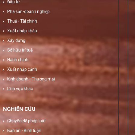
Đầu tư
Phá sản-doanh nghiệp
Thuế - Tài chính
Xuất nhập khẩu
Xây dựng
Sở hữu trí tuệ
Hành chính
Xuất nhập cảnh
Kinh doanh - Thương mại
Lĩnh vực khác
NGHIÊN CỨU
Chuyên đề pháp luật
Bản án - Bình luận