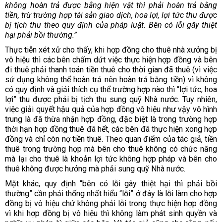
không hoàn trả được bằng hiện vật thì phải hoàn trả bằng
tiền, trừ trường hợp tài sản giao dịch, hoa lợi, lợi tức thu được
bị tịch thu theo quy định của pháp luật. Bên có lỗi gây thiệt
hại phải bồi thường.”
Th
ực tiễn xét
xử cho thấy, khi hợp đồng cho thuê nhà xưởng bị
vô hiệu thì các bên chấm dứt việc thực hiện hợp đồng và bên
đi thuê phải thanh toán tiền thuê cho thời gian đã thuê (vì việc
sử dụng không thể hoàn trả nên hoàn trả bằng tiền) vì không
có quy định và giải thích cụ thể trường hợp nào thì “lợi tức, hoa
lợi” thu được phải bị tịch thu sung quỹ Nhà nước. Tuy nhiên,
việc giải quyết hậu quả của hợp đồng vô hiệu như vậy vô hình
trung là đã thừa nhận hợp đồng, đặc biệt là trong trường hợp
thời hạn hợp đồng thuê đã hết, các bên đã thực hiện xong hợp
đồng và chỉ còn nợ tiền thuê. Theo quan điểm của tác giả, tiền
thuê trong trường hợp mà bên cho thuê không có chức năng
mà lại cho thuê là khoản lợi tức không hợp pháp và bên cho
thuê không được hưởng mà phải sung quỹ Nhà nước.
Mặt khác, quy định “bên có lỗi gây thiệt hại thì phải bồi
thường” cần phải thống nhất hiểu “lỗi” ở đây là lỗi làm cho hợp
đồng bị vô hiệu chứ không phải lỗi trong thực hiện hợp đồng
vì khi hợp đồng bị vô hiệu thì không làm phát sinh quyền và