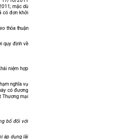
ày 17/10/2011
/2011; mặc dù
ã có đơn khởi
heo thỏa thuận
ới quy định về
khái niệm hợp
phạm nghĩa vụ
 này có đương
ật Thương mại
ng bố đối với
hì áp dụng lãi