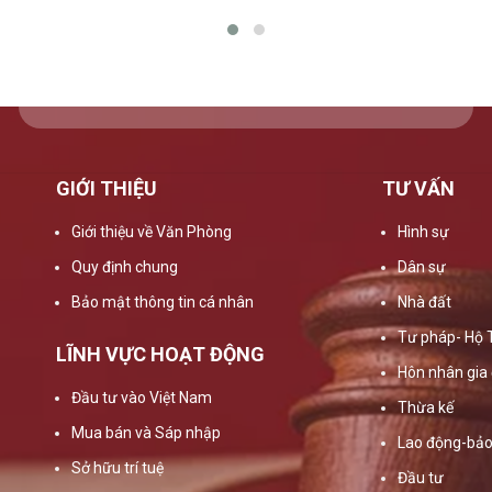
GIỚI THIỆU
TƯ VẤN
Giới thiệu về Văn Phòng
Hình sự
Quy định chung
Dân sự
Bảo mật thông tin cá nhân
Nhà đất
Tư pháp- Hộ 
LĨNH VỰC HOẠT ĐỘNG
Hôn nhân gia 
Đầu tư vào Việt Nam
Thừa kế
Mua bán và Sáp nhập
Lao động-bảo
Sở hữu trí tuệ
Đầu tư