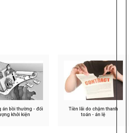
án bồi thường - đối
Tiền lãi do chậm thanh
ượng khởi kiện
toán - án lệ