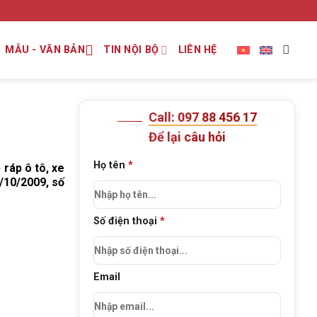
MẪU - VĂN BẢN
TIN NỘI BỘ
LIÊN HỆ
Call: 097 88 456 17
Để lại câu hỏi
Họ tên
*
ráp ô tô, xe
/10/2009, số
Số điện thoại
*
Email