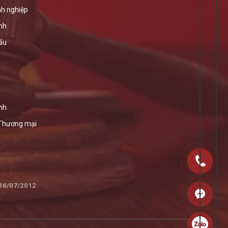
h nghiệp
ính
ẩu
nh
 Thương mại
 16/07/2012