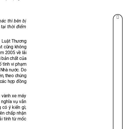
ác thì bên bị
 tại thời điểm
6 Luật Thương
ạt cũng không
m 2005 về lãi
 bản chất của
ố tình vi phạm
a Nhà nước. Do
ên, theo chúng
 các hợp đồng
i vành xe máy
 nghĩa vụ vẫn
có ý kiến gì;
iên chấp nhận
i tính từ mốc