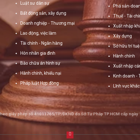
Luật sư dân sự
Phá sản-doan
Bất động sản, xây dựng
Thuế - Tài ch
Doanh nghiệp - Thương mại
Xuất nhập kh
Lao động, việc làm
Xây dựng
Tài chính - Ngân hàng
Sở hữu trí tuệ
Hôn nhân gia đình
Hành chính
Bào chữa án hình sự
Xuất nhập cả
Hành chính, khiếu nại
Kinh doanh -
Pháp luật Hợp đồng
Lĩnh vực khác
theo giấy phép số 41011765/TP/ĐKHĐ do Sở Tư Pháp TP.HCM cấp ngày