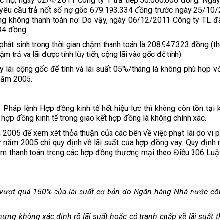
hắc nợ; ngày 02/4/2011 Công ty T trả tiếp 50.000.000 đồng. Ng
yêu cầu trả nốt số nợ gốc 679.193.334 đồng trước ngày 25/10
ng không thanh toán nợ. Do vậy, ngày 06/12/2011 Công ty TL đ
34 đồng.
 phát sinh trong thời gian chậm thanh toán là 208.947.323 đồng (t
 trả và lãi được tính lũy tiến, cộng lãi vào gốc để tính).
lấy lãi cộng gốc để tính và lãi suất 05%/tháng là không phù hợp v
 năm 2005.
 Pháp lệnh Hợp đồng kinh tế hết hiệu lực thì không còn tồn tại 
 hợp đồng kinh tế trong giao kết hợp đồng là không chính xác.
2005 để xem xét thỏa thuận của các bên về việc phạt lãi do vi 
ự năm 2005 chỉ quy định về lãi suất của hợp đồng vay. Quy định
hậm thanh toán trong các hợp đồng thương mại theo Điều 306 Lu
 vượt quá 150% của lãi suất cơ bản do Ngân hàng Nhà nước cô
hưng không xác định rõ lãi suất hoặc có tranh chấp về lãi suất t