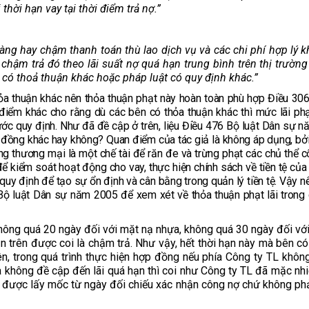
ời hạn vay tại thời điểm trả nợ.”
g hay chậm thanh toán thù lao dịch vụ và các chi phí hợp lý kh
 chậm trả đó theo lãi suất nợ quá hạn trung bình trên thị trường
 có thoả thuận khác hoặc pháp luật có quy định khác.”
hỏa thuận khác nên thỏa thuận phạt này hoàn toàn phù hợp Điều 30
iểm khác cho rằng dù các bên có thỏa thuận khác thì mức lãi ph
 quy định. Như đã đề cập ở trên, liệu Điều 476 Bộ luật Dân sự nă
đồng khác hay không? Quan điểm của tác giả là không áp dụng, bởi
g thương mại là một chế tài để răn đe và trừng phạt các chủ thể c
để kiểm soát hoạt động cho vay, thực hiện chính sách về tiền tệ củ
 quy định để tạo sự ổn định và cân bằng trong quản lý tiền tệ. Vậy n
 Bộ luật Dân sự năm 2005 để xem xét về thỏa thuận phạt lãi trong
không quá 20 ngày đối với mặt nạ nhựa, không quá 30 ngày đối vớ
n trên được coi là chậm trả. Như vậy, hết thời hạn này mà bên có
n, trong quá trình thực hiện hợp đồng nếu phía Công ty TL không 
 không đề cập đến lãi quá hạn thì coi như Công ty TL đã mặc nh
án được lấy mốc từ ngày đối chiếu xác nhận công nợ chứ không phả