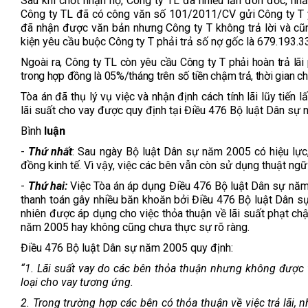
Sau khi chốt nhận nợ, Công ty TL đã nhiều lần đôn đốc, n
Công ty TL đã có công văn số 101/2011/CV gửi Công ty T 
đã nhận được văn bản nhưng Công ty T không trả lời và cũ
kiện yêu cầu buộc Công ty T phải trả số nợ gốc là 679.193.3
Ngoài ra, Công ty TL còn yêu cầu Công ty T phải hoàn trả lãi
trong hợp đồng là 05%/tháng trên số tiền chậm trả, thời gian chậm
Tòa án đã thụ lý vụ việc và nhận định cách tính lãi lũy tiến 
lãi suất cho vay được quy định tại Điều 476 Bộ luật Dân sự
Bình
luận
-
Thứ nhất
: Sau ngày Bộ luật Dân sự năm 2005 có hiệu lực,
đồng kinh tế. Vì vậy, việc các bên vẫn còn sử dụng thuật ngữ
-
Thứ hai:
Việc Tòa án áp dụng Điều 476 Bộ luật Dân sự năm 
thanh toán gây nhiều băn khoăn bởi Điều 476 Bộ luật Dân s
nhiên được áp dụng cho việc thỏa thuận về lãi suất phạt c
năm 2005 hay không cũng chưa thực sự rõ ràng.
Điều 476 Bộ luật Dân sự năm 2005 quy định:
“1. Lãi suất vay do các bên thỏa thuận nhưng không được
loại cho vay tương ứng.
2. Trong trường hợp các bên có thỏa thuận về việc trả lãi, n