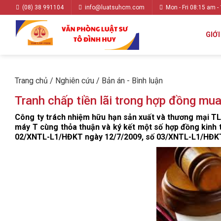
(08) 38 991104
info@luatsuhcm.com
Mon - Fri 08:15 am -
GIỚI
Trang chủ
/
Nghiên cứu
/
Bản án - Bình luận
Tranh chấp tiền lãi trong hợp đồng mu
Công ty trách nhiệm hữu hạn sản xuất và thương mại TL 
máy T cùng thỏa thuận và ký kết một số hợp đồng kinh
02/XNTL-L1/HĐKT ngày 12/7/2009, số 03/XNTL-L1/HĐKT 