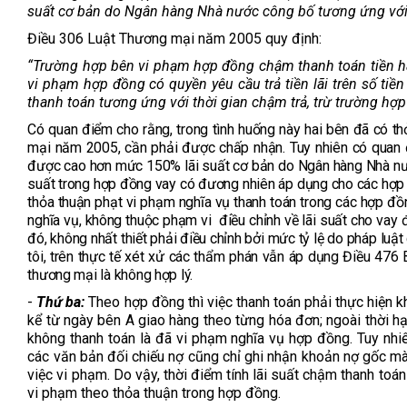
suất cơ bản do Ngân hàng Nhà nước công bố tương ứng với th
Điều 306 Luật Thương mại năm 2005 quy định:
“Trường hợp bên vi phạm hợp đồng chậm thanh toán tiền hàn
vi phạm hợp đồng có quyền yêu cầu trả tiền lãi trên số tiền
thanh toán tương ứng với thời gian chậm trả, trừ trường hợp
Có quan điểm cho rằng, trong tình huống này hai bên đã có t
mại năm 2005, cần phải được chấp nhận. Tuy nhiên có quan đ
được cao hơn mức 150% lãi suất cơ bản do Ngân hàng Nhà nước
suất trong hợp đồng vay có đương nhiên áp dụng cho các hợp 
thỏa thuận phạt vi phạm nghĩa vụ thanh toán trong các hợp đồn
nghĩa vụ, không thuộc phạm vi điều chỉnh về lãi suất cho vay 
đó, không nhất thiết phải điều chỉnh bởi mức tỷ lệ do pháp luật
tôi, trên thực tế xét xử các thẩm phán vẫn áp dụng Điều 476
thương mại là không hợp lý.
-
Thứ ba:
Theo hợp đồng thì việc thanh toán phải thực hiện 
kể từ ngày bên A giao hàng theo từng hóa đơn; ngoài thời hạ
không thanh toán là đã vi phạm nghĩa vụ hợp đồng. Tuy nhiê
các văn bản đối chiếu nợ cũng chỉ ghi nhận khoản nợ gốc mà
việc vi phạm. Do vậy, thời điểm tính lãi suất chậm thanh to
vi phạm theo thỏa thuận trong hợp đồng.